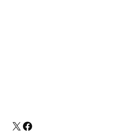
https://x.com/newsconsumerlaw?s=21
Facebook