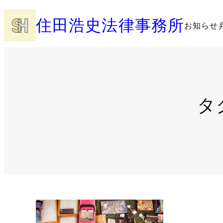
内
住田浩史法律事務所
容
お知らせ
を
ス
キ
ッ
プ
タ