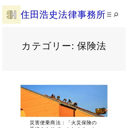
内
住田浩史法律事務所
容
検
を
索
ス
キ
ッ
カテゴリー:
保険法
プ
災害便乗商法：「火災保険の