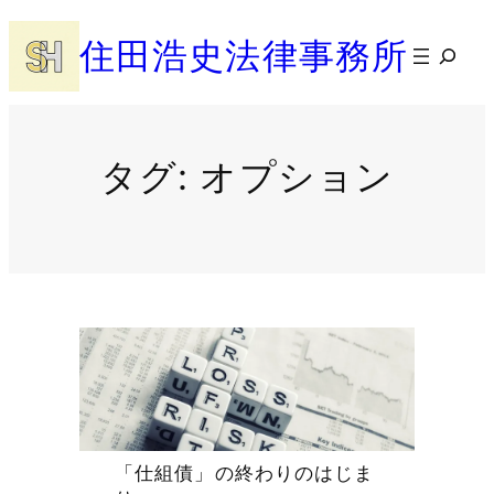
内
住田浩史法律事務所
容
検
を
索
ス
キ
ッ
タグ:
オプション
プ
「仕組債」の終わりのはじま