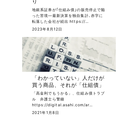
り
地銀系証券が｢仕組み債｣の販売停止で陥
った苦境―最新決算を独自集計､赤字に
転落した会社が続出 https://…
2023年8月12日
「わかっていない」人だけが
買う商品、それが「仕組債」
「高金利でもうかる」、仕組み債トラブ
ル 弁護士ら警鐘
https://digital.asahi.com/ar…
2021年1月8日