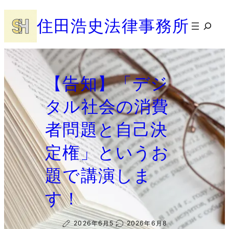
内
住田浩史法律事務所
容
検
を
索
ス
キ
ッ
【告知】「デジ
プ
タル社会の消費
者問題と自己決
定権」というお
題で講演しま
す！
2026年6月5
2026年6月8