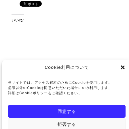
いいね:
https://x.com/newsconsumerlaw?s=21
Facebook
Cookie利用について
住田浩史法律事務所
当サイトでは、アクセス解析のためにCookieを使用します。
必須以外のCookieは同意いただいた場合にのみ利用します。
詳細はCookieポリシーをご確認ください。
〒600-8423
京都市下京区釘隠町255
小川京都ビル
同意する
TEL
075-600-0192
拒否する