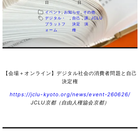
日
日
イベント
, 
お知らせ
, 
その他
デジタル・
, 
自己
, 
講
, 
JCLU
プラットフ
決定
演
ォーム
権
【会場＋オンライン】デジタル社会の消費者問題と自己
決定権
https://jclu-kyoto.org/news/event-260626/
JCLU京都（自由人権協会京都）