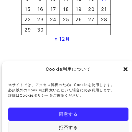
15
16
17
18
19
20
21
22
23
24
25
26
27
28
29
30
« 12月
https://x.com/newsconsumerlaw?s=21
Facebook
Cookie利用について
住田浩史法律事務所
当サイトでは、アクセス解析のためにCookieを使用します。
必須以外のCookieは同意いただいた場合にのみ利用します。
詳細はCookieポリシーをご確認ください。
〒600-8423
京都市下京区釘隠町255
小川京都ビル
同意する
TEL
075-600-0192
拒否する