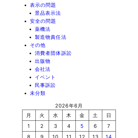
表示の問題
景品表示法
安全の問題
薬機法
製造物責任法
その他
消費者団体訴訟
出版物
会社法
イベント
民事訴訟
未分類
2026年6月
月
火
水
木
金
土
日
1
2
3
4
5
6
7
8
9
10
11
12
13
14