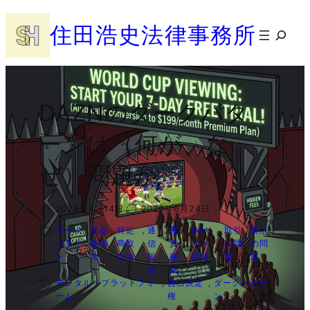
内
住田浩史法律事務所
容
検
を
索
ス
キ
ッ
DAZNのダークパタ
プ
ーンは（何が、な
ぜ）問題か
2026年6月14日
2026年6月24日
ダーク
, 
景品
, 
特定
, 
通
, 
悪
, 
ECサ
, 
取引
, 
表示
パター
表示
商取
信
質
イト
の問
の問
ン
法
引法
販
商
詐欺
題
題
売
法
デジタル・プラットフォ
, 
自己決定
, 
ダークパター
ーム
権
ン