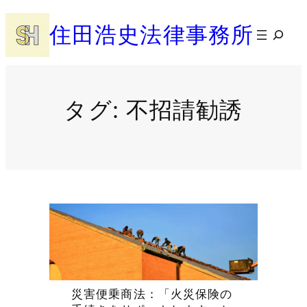
内
住田浩史法律事務所
容
検
を
索
ス
キ
ッ
タグ:
不招請勧誘
プ
災害便乗商法：「火災保険の