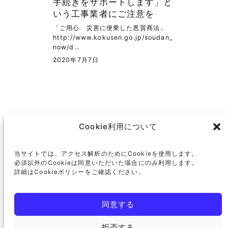
手続きをサポートします」と
いう工事業者にご注意を
「ご用心 災害に便乗した悪質商法」
http://www.kokusen.go.jp/soudan_
now/d…
2020年7月7日
https://x.com/newsconsumerlaw?s=21
Facebook
Cookie利用について
住田浩史法律事務所
当サイトでは、アクセス解析のためにCookieを使用します。
必須以外のCookieは同意いただいた場合にのみ利用します。
詳細はCookieポリシーをご確認ください。
〒600-8423
京都市下京区釘隠町255
小川京都ビル
同意する
TEL
075-600-0192
拒否する